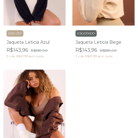
60% OFF
ESGOTADO
Jaqueta Leticia Azul
Jaqueta Leticia Bege
R$143,96
R$143,96
R$359,90
R$359,90
3
x
de
R$47,99
sem juros
3
x
de
R$47,99
sem juros