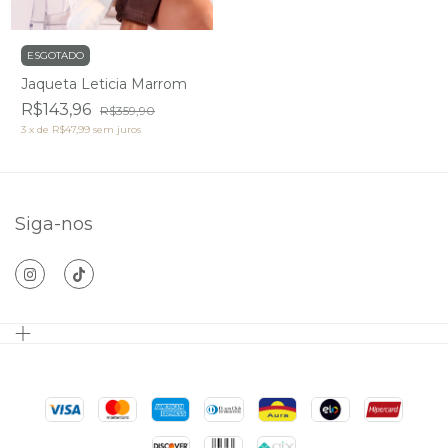
ESGOTADO
Jaqueta Leticia Marrom
R$143,96
R$359,90
3
x
de
R$47,99
sem juros
Siga-nos