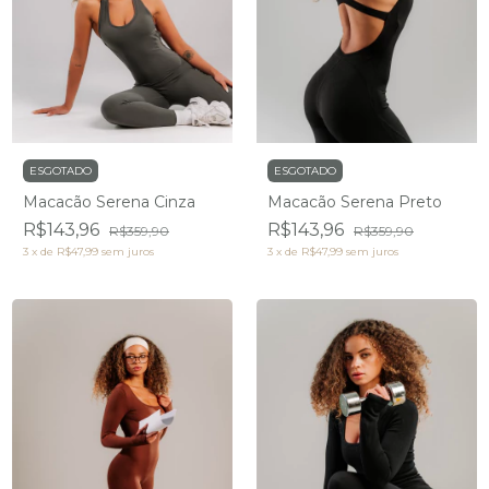
ESGOTADO
ESGOTADO
Macacão Serena Cinza
Macacão Serena Preto
R$143,96
R$143,96
R$359,90
R$359,90
3
x
de
R$47,99
sem juros
3
x
de
R$47,99
sem juros