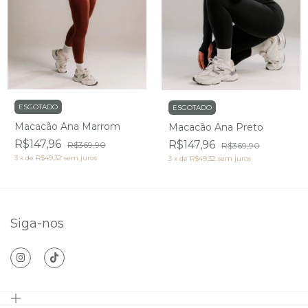
ESGOTADO
ESGOTADO
Macacão Ana Marrom
Macacão Ana Preto
R$147,96
R$147,96
R$369,90
R$369,90
3
x
de
R$49,32
sem juros
3
x
de
R$49,32
sem juros
Siga-nos