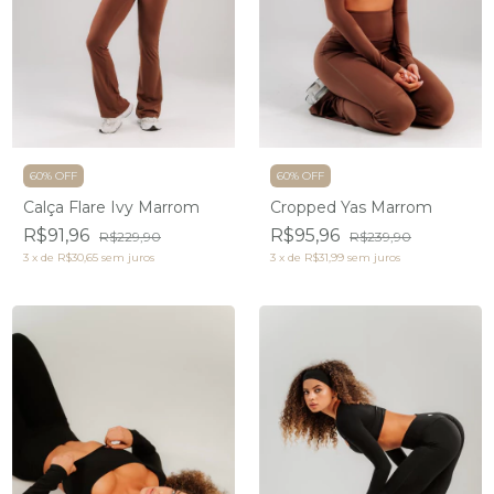
60% OFF
60% OFF
Cropped Yas Marrom
Calça Flare Ivy Marrom
R$95,96
R$91,96
R$239,90
R$229,90
3
x
de
R$31,99
sem juros
3
x
de
R$30,65
sem juros