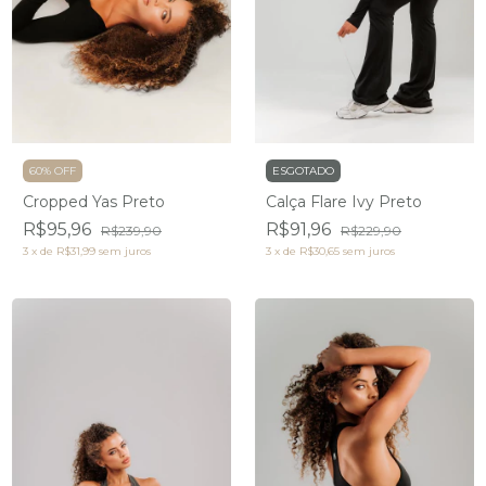
60% OFF
ESGOTADO
Cropped Yas Preto
Calça Flare Ivy Preto
R$95,96
R$91,96
R$239,90
R$229,90
3
x
de
R$31,99
sem juros
3
x
de
R$30,65
sem juros