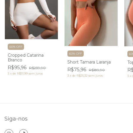
60% OFF
60% OFF
60
Cropped Catarina
Branco
Short Tamara Laranja
To
R$95,96
R$239,90
R$75,96
R$
R$189,90
3
x
de
R$31,99
sem juros
3
x
de
R$25,32
sem juros
3
x
Siga-nos