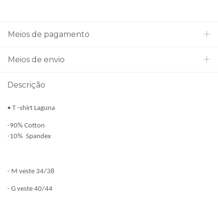
Meios de pagamento
Meios de envio
Descrição
•
T -shirt Laguna
-90% Cotton
-10% Spandex
- M veste 34/38
- G veste 40/44