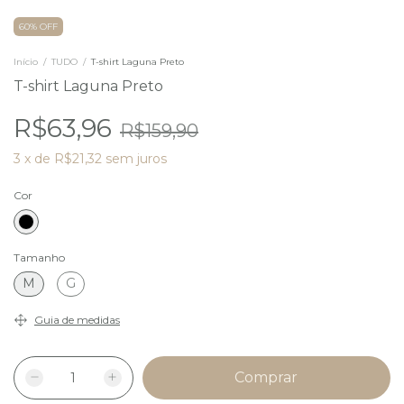
60% OFF
Início
/
TUDO
/
T-shirt Laguna Preto
T-shirt Laguna Preto
R$63,96
R$159,90
3
x
de
R$21,32
sem juros
Cor
Tamanho
M
G
Guia de medidas